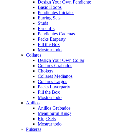
Design Your Own Pendiente
Basic Hoops
Pendientes Iniciales
Earring Sets
Studs
Ear cuffs
Pendientes Cadenas
Packs Earparty
Fill the Box
Mostrar todo
Collares
Design Your Own Collar
Collares Grabados
Chokers
Collares Medianos
Collares Largos
Packs Layerparty
Fill the Box
Mostrar todo
Anillos
Anillos Grabados
Meaningful Rings
Ring Sets
Mostrar todo
Pulseras