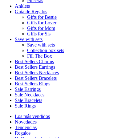
Pulseras
Anklets
Guía de Regalos
Gifts for Bestie
Gifts for Lover
Gifts for Mom
Gifts for Sis
Save with sets
Save with sets
Collection box sets
Fill The Box
Best Sellers Charms
Best Sellers Earrings
Best Sellers Necklaces
Best Sellers Bracelets
Best Sellers Rings
Sale Earrings
Sale Necklaces
Sale Bracelets
Sale Rings
Los más vendidos
Novedades
Tendencias
Regalos