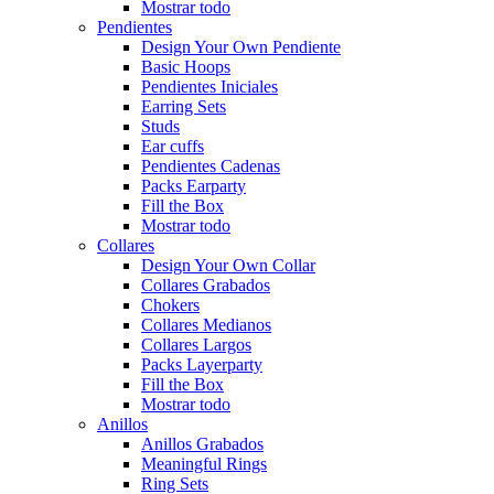
Mostrar todo
Pendientes
Design Your Own Pendiente
Basic Hoops
Pendientes Iniciales
Earring Sets
Studs
Ear cuffs
Pendientes Cadenas
Packs Earparty
Fill the Box
Mostrar todo
Collares
Design Your Own Collar
Collares Grabados
Chokers
Collares Medianos
Collares Largos
Packs Layerparty
Fill the Box
Mostrar todo
Anillos
Anillos Grabados
Meaningful Rings
Ring Sets