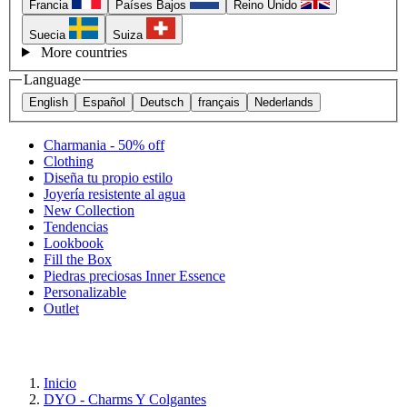
Francia
Países Bajos
Reino Unido
Suecia
Suiza
More countries
Language
English
Español
Deutsch
français
Nederlands
Charmania - 50% off
Clothing
Diseña tu propio estilo
Joyería resistente al agua
New Collection
Tendencias
Lookbook
Fill the Box
Piedras preciosas Inner Essence
Personalizable
Outlet
Inicio
DYO - Charms Y Colgantes