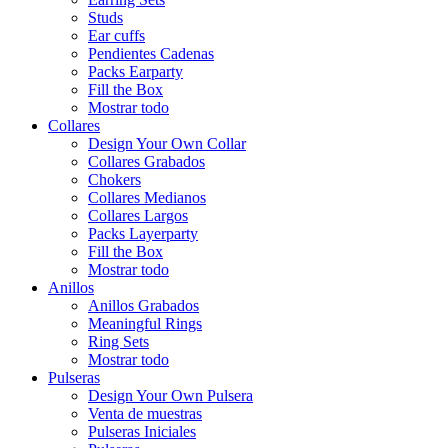
Studs
Ear cuffs
Pendientes Cadenas
Packs Earparty
Fill the Box
Mostrar todo
Collares
Design Your Own Collar
Collares Grabados
Chokers
Collares Medianos
Collares Largos
Packs Layerparty
Fill the Box
Mostrar todo
Anillos
Anillos Grabados
Meaningful Rings
Ring Sets
Mostrar todo
Pulseras
Design Your Own Pulsera
Venta de muestras
Pulseras Iniciales