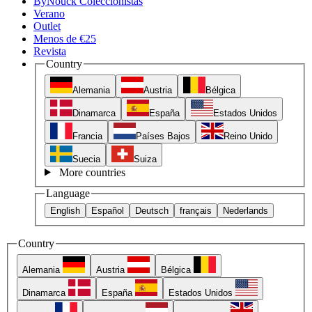
ByNouck Coleccionistas
Verano
Outlet
Menos de €25
Revista
Country
Alemania
Austria
Bélgica
Dinamarca
España
Estados Unidos
Francia
Países Bajos
Reino Unido
Suecia
Suiza
More countries
Language
English
Español
Deutsch
français
Nederlands
Country
Alemania
Austria
Bélgica
Dinamarca
España
Estados Unidos