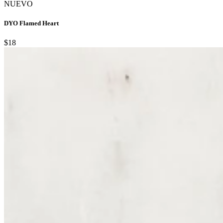
NUEVO
DYO Flamed Heart
$18