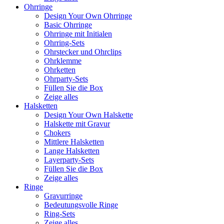
Ohrringe
Design Your Own Ohrringe
Basic Ohrringe
Ohrringe mit Initialen
Ohrring-Sets
Ohrstecker und Ohrclips
Ohrklemme
Ohrketten
Ohrparty-Sets
Füllen Sie die Box
Zeige alles
Halsketten
Design Your Own Halskette
Halskette mit Gravur
Chokers
Mittlere Halsketten
Lange Halsketten
Layerparty-Sets
Füllen Sie die Box
Zeige alles
Ringe
Gravurringe
Bedeutungsvolle Ringe
Ring-Sets
Zeige alles