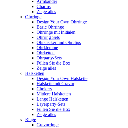
Armbänder
Charms
Zeige alles
Ohrringe
Design Your Own Ohrringe
Basic Ohrringe
Ohrringe mit Initialen
Ohrring-Sets
Ohrstecker und Ohrclips
Ohrklemme
Ohrketten
Ohrparty-Sets
Füllen Sie die Box
Zeige alles
Halsketten
Design Your Own Halskette
Halskette mit Gravur
Chokers
Mittlere Halsketten
Lange Halsketten
Layerparty-Sets
Füllen Sie die Box
Zeige alles
Ringe
Gravurringe