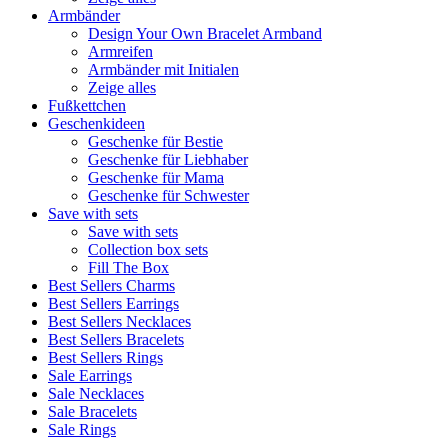
Armbänder
Design Your Own Bracelet Armband
Armreifen
Armbänder mit Initialen
Zeige alles
Fußkettchen
Geschenkideen
Geschenke für Bestie
Geschenke für Liebhaber
Geschenke für Mama
Geschenke für Schwester
Save with sets
Save with sets
Collection box sets
Fill The Box
Best Sellers Charms
Best Sellers Earrings
Best Sellers Necklaces
Best Sellers Bracelets
Best Sellers Rings
Sale Earrings
Sale Necklaces
Sale Bracelets
Sale Rings