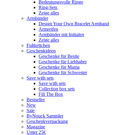
Bedeutungsvolle Ringe
Ring-Sets
Zeige alles
Armbänder
Design Your Own Bracelet Armband
Armreifen
Armbänder mit Initialen
Zeige alles
Fußkettchen
Geschenkideen
Geschenke für Bestie
Geschenke für Liebhaber
Geschenke für Mama
Geschenke für Schwester
Save with sets
Save with sets
Collection box sets
Fill The Box
Bestseller
New
Sale
ByNouck Sammler
Geschenkverpackung
Magazine
Unter 25€