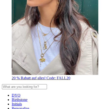
20 % Rabatt auf alles! Code: FALL20
DYO
Birthstone
Initials
Personalize