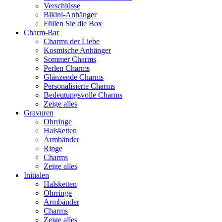
Verschlüsse
Bikini-Anhänger
Füllen Sie die Box
Charm-Bar
Charms der Liebe
Kosmische Anhänger
Sommer Charms
Perlen Charms
Glänzende Charms
Personalisierte Charms
Bedeutungsvolle Charms
Zeige alles
Gravuren
Ohrringe
Halsketten
Armbänder
Ringe
Charms
Zeige alles
Initialen
Halsketten
Ohrringe
Armbänder
Charms
Zeige alles