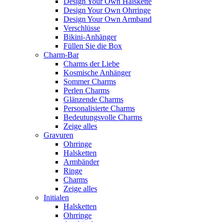
Design Your Own Halskette
Design Your Own Ohrringe
Design Your Own Armband
Verschlüsse
Bikini-Anhänger
Füllen Sie die Box
Charm-Bar
Charms der Liebe
Kosmische Anhänger
Sommer Charms
Perlen Charms
Glänzende Charms
Personalisierte Charms
Bedeutungsvolle Charms
Zeige alles
Gravuren
Ohrringe
Halsketten
Armbänder
Ringe
Charms
Zeige alles
Initialen
Halsketten
Ohrringe