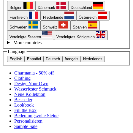
Belgien
Dänemark
Deutschland
Frankreich
Niederlande
Österreich
Schweden
Schweiz
Spanien
Vereinigte Staaten
Vereinigtes Königreich
More countries
Language
English
Español
Deutsch
français
Nederlands
Charmania - 50% off
Clothing
Design Your Own
Wasserfester Schmuck
Neue Kollektion
Bestseller
Lookbook
Fill the Box
Bedeutungsvolle Steine
Personalisieren
Sample Sale