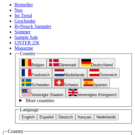
Bestseller
Neu
Im Trend
Geschenke
ByNouck Sammler
Sommer
Sample Sale
UNTER 25€
Magazine
Country
Belgien
Dänemark
Deutschland
Frankreich
Niederlande
Österreich
Schweden
Schweiz
Spanien
Vereinigte Staaten
Vereinigtes Königreich
More countries
Language
English
Español
Deutsch
français
Nederlands
Country