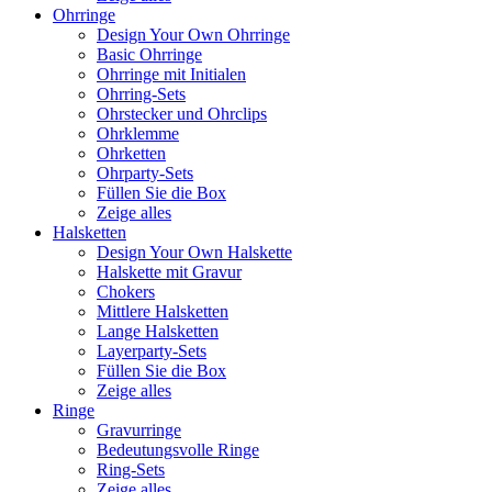
Ohrringe
Design Your Own Ohrringe
Basic Ohrringe
Ohrringe mit Initialen
Ohrring-Sets
Ohrstecker und Ohrclips
Ohrklemme
Ohrketten
Ohrparty-Sets
Füllen Sie die Box
Zeige alles
Halsketten
Design Your Own Halskette
Halskette mit Gravur
Chokers
Mittlere Halsketten
Lange Halsketten
Layerparty-Sets
Füllen Sie die Box
Zeige alles
Ringe
Gravurringe
Bedeutungsvolle Ringe
Ring-Sets
Zeige alles