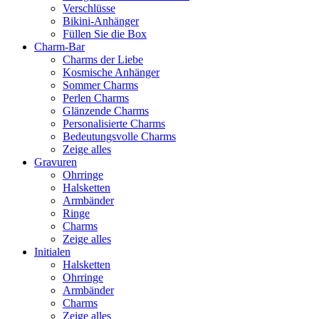
Verschlüsse
Bikini-Anhänger
Füllen Sie die Box
Charm-Bar
Charms der Liebe
Kosmische Anhänger
Sommer Charms
Perlen Charms
Glänzende Charms
Personalisierte Charms
Bedeutungsvolle Charms
Zeige alles
Gravuren
Ohrringe
Halsketten
Armbänder
Ringe
Charms
Zeige alles
Initialen
Halsketten
Ohrringe
Armbänder
Charms
Zeige alles