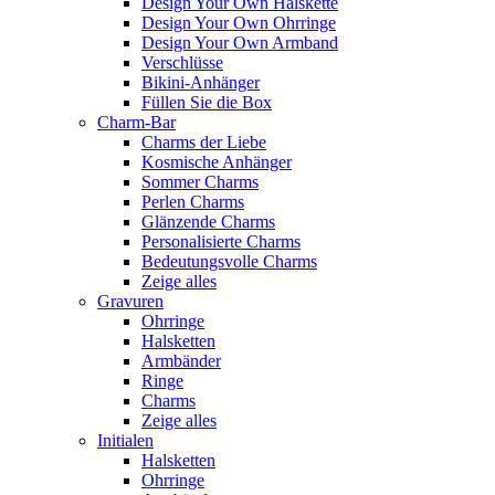
Design Your Own Halskette
Design Your Own Ohrringe
Design Your Own Armband
Verschlüsse
Bikini-Anhänger
Füllen Sie die Box
Charm-Bar
Charms der Liebe
Kosmische Anhänger
Sommer Charms
Perlen Charms
Glänzende Charms
Personalisierte Charms
Bedeutungsvolle Charms
Zeige alles
Gravuren
Ohrringe
Halsketten
Armbänder
Ringe
Charms
Zeige alles
Initialen
Halsketten
Ohrringe