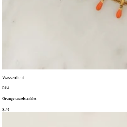
Wasserdicht
neu
Orange tassels anklet
$23