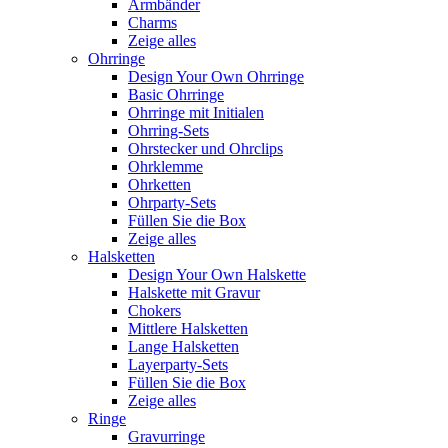
Armbänder
Charms
Zeige alles
Ohrringe
Design Your Own Ohrringe
Basic Ohrringe
Ohrringe mit Initialen
Ohrring-Sets
Ohrstecker und Ohrclips
Ohrklemme
Ohrketten
Ohrparty-Sets
Füllen Sie die Box
Zeige alles
Halsketten
Design Your Own Halskette
Halskette mit Gravur
Chokers
Mittlere Halsketten
Lange Halsketten
Layerparty-Sets
Füllen Sie die Box
Zeige alles
Ringe
Gravurringe