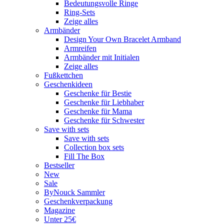
Bedeutungsvolle Ringe
Ring-Sets
Zeige alles
Armbänder
Design Your Own Bracelet Armband
Armreifen
Armbänder mit Initialen
Zeige alles
Fußkettchen
Geschenkideen
Geschenke für Bestie
Geschenke für Liebhaber
Geschenke für Mama
Geschenke für Schwester
Save with sets
Save with sets
Collection box sets
Fill The Box
Bestseller
New
Sale
ByNouck Sammler
Geschenkverpackung
Magazine
Unter 25€