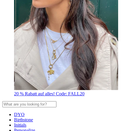
20 % Rabatt auf alles! Code: FALL20
DYO
Birthstone
Initials
Personalize