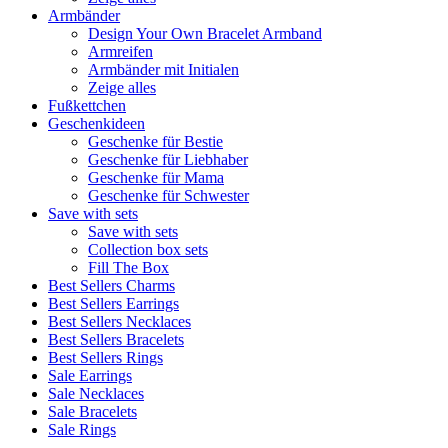
Armbänder
Design Your Own Bracelet Armband
Armreifen
Armbänder mit Initialen
Zeige alles
Fußkettchen
Geschenkideen
Geschenke für Bestie
Geschenke für Liebhaber
Geschenke für Mama
Geschenke für Schwester
Save with sets
Save with sets
Collection box sets
Fill The Box
Best Sellers Charms
Best Sellers Earrings
Best Sellers Necklaces
Best Sellers Bracelets
Best Sellers Rings
Sale Earrings
Sale Necklaces
Sale Bracelets
Sale Rings