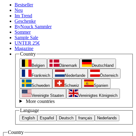
Bestseller
Neu
Im Trend
Geschenke
ByNouck Sammler
Sommer
Sample Sale
UNTER 25€
Magazine
Country
Belgien
Dänemark
Deutschland
Frankreich
Niederlande
Österreich
Schweden
Schweiz
Spanien
Vereinigte Staaten
Vereinigtes Königreich
More countries
Language
English
Español
Deutsch
français
Nederlands
Country