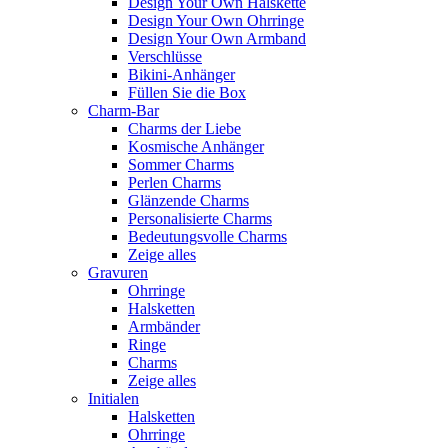
Design Your Own Halskette
Design Your Own Ohrringe
Design Your Own Armband
Verschlüsse
Bikini-Anhänger
Füllen Sie die Box
Charm-Bar
Charms der Liebe
Kosmische Anhänger
Sommer Charms
Perlen Charms
Glänzende Charms
Personalisierte Charms
Bedeutungsvolle Charms
Zeige alles
Gravuren
Ohrringe
Halsketten
Armbänder
Ringe
Charms
Zeige alles
Initialen
Halsketten
Ohrringe