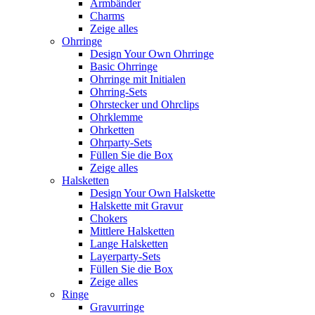
Armbänder
Charms
Zeige alles
Ohrringe
Design Your Own Ohrringe
Basic Ohrringe
Ohrringe mit Initialen
Ohrring-Sets
Ohrstecker und Ohrclips
Ohrklemme
Ohrketten
Ohrparty-Sets
Füllen Sie die Box
Zeige alles
Halsketten
Design Your Own Halskette
Halskette mit Gravur
Chokers
Mittlere Halsketten
Lange Halsketten
Layerparty-Sets
Füllen Sie die Box
Zeige alles
Ringe
Gravurringe