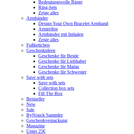
Bedeutungsvolle Ringe
Ring-Sets
Zeige alles
Armbänder
Design Your Own Bracelet Armband
Armreifen
Armbänder mit Initialen
Zeige alles
Fußkettchen
Geschenkideen
Geschenke für Bestie
Geschenke für Liebhaber
Geschenke für Mama
Geschenke für Schwester
Save with sets
Save with sets
Collection box sets
Fill The Box
Bestseller
New
Sale
ByNouck Sammler
Geschenkverpackung
Magazine
Unter 25€