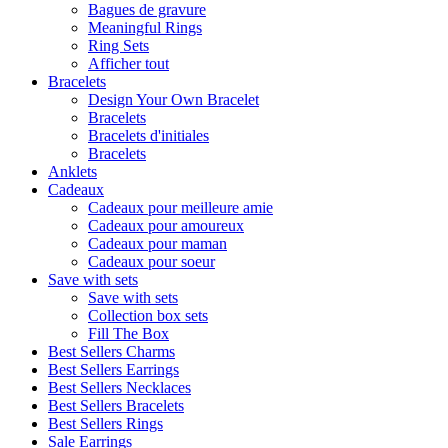
Bagues de gravure
Meaningful Rings
Ring Sets
Afficher tout
Bracelets
Design Your Own Bracelet
Bracelets
Bracelets d'initiales
Bracelets
Anklets
Cadeaux
Cadeaux pour meilleure amie
Cadeaux pour amoureux
Cadeaux pour maman
Cadeaux pour soeur
Save with sets
Save with sets
Collection box sets
Fill The Box
Best Sellers Charms
Best Sellers Earrings
Best Sellers Necklaces
Best Sellers Bracelets
Best Sellers Rings
Sale Earrings