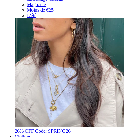
Magazine
Moins de €25
L'été
26% OFF Code: SPRING26
Clothing