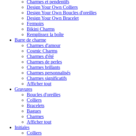
Charmes et pendentifs
Design Your Own Colliers
Design Your Own Boucles d'oreilles
Design Your Own Bracelet
Fermoirs
Bikini Charms
Remplissez la boîte
Barre de charme
Charmes d'amour
Cosmic Charms
Charmes d'été
Charmes de perles
Charmes brillants
Charmes personnalisés
Charmes significatifs
Afficher tout
Gravures
Boucles d'oreilles
Colliers
Bracelets
Bagues
Charmes
Afficher tout
Initiales
Colliers