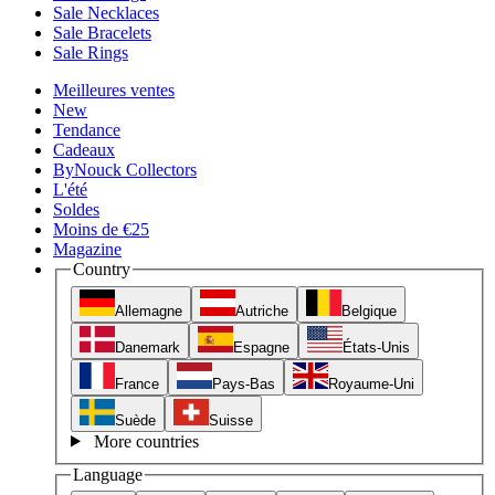
Sale Necklaces
Sale Bracelets
Sale Rings
Meilleures ventes
New
Tendance
Cadeaux
ByNouck Collectors
L'été
Soldes
Moins de €25
Magazine
Country
Allemagne
Autriche
Belgique
Danemark
Espagne
États-Unis
France
Pays-Bas
Royaume-Uni
Suède
Suisse
More countries
Language