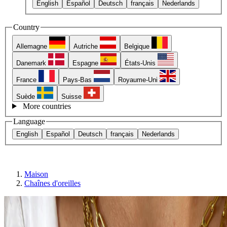
English
Español
Deutsch
français
Nederlands
Country
Allemagne
Autriche
Belgique
Danemark
Espagne
États-Unis
France
Pays-Bas
Royaume-Uni
Suède
Suisse
More countries
Language
English
Español
Deutsch
français
Nederlands
Maison
Chaînes d'oreilles