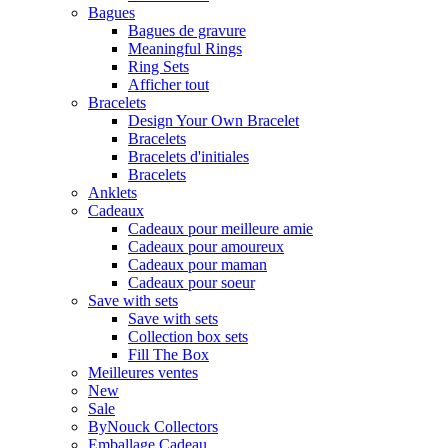
Bagues
Bagues de gravure
Meaningful Rings
Ring Sets
Afficher tout
Bracelets
Design Your Own Bracelet
Bracelets
Bracelets d'initiales
Bracelets
Anklets
Cadeaux
Cadeaux pour meilleure amie
Cadeaux pour amoureux
Cadeaux pour maman
Cadeaux pour soeur
Save with sets
Save with sets
Collection box sets
Fill The Box
Meilleures ventes
New
Sale
ByNouck Collectors
Emballage Cadeau