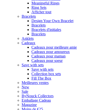
Meaningful Rings
Ring Sets
Afficher tout
Bracelets
Design Your Own Bracelet
Bracelets
Bracelets d'initiales
Bracelets
Anklets
Cadeaux
Cadeaux pour meilleure amie
Cadeaux pour amoureux
Cadeaux pour maman
Cadeaux pour soeur
Save with sets
Save with sets
Collection box sets
Fill The Box
Meilleures ventes
New
Sale
ByNouck Collectors
Emballage Cadeau
Magazine
Moins de €25