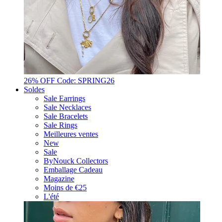
26% OFF Code: SPRING26
Soldes
Sale Earrings
Sale Necklaces
Sale Bracelets
Sale Rings
Meilleures ventes
New
Sale
ByNouck Collectors
Emballage Cadeau
Magazine
Moins de €25
L'été