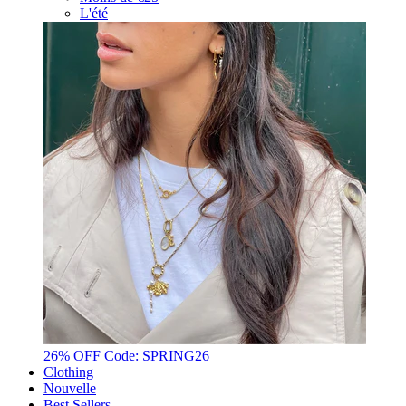
L'été
26% OFF Code: SPRING26
Clothing
Nouvelle
Best Sellers