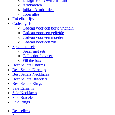
Design Your Own Armband
Armbanden
Initiaal Armbanden
Toon alles
Enkelbandjes
Cadeaugids
Cadeau voor een beste vriendin
Cadeau voor een geliefde
Cadeau voor een moeder
Cadeau voor een zus
Spaar met sets
Spaar met sets
Collection box sets
Fill the box
Best Sellers Charms
Best Sellers Earrings
Best Sellers Necklaces
Best Sellers Bracelets
Best Sellers Rings
Sale Earrings
Sale Necklaces
Sale Bracelets
Sale Rings
Bestsellers