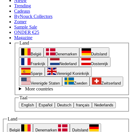
Nieuw
Trending
Cadeaus
ByNouck Collectors
Zomer
Sample Sale
ONDER €25
Magazine
Land
België
Denemarken
Duitsland
Frankrijk
Nederland
Oostenrijk
Spanje
Verenigd Koninkrijk
Verenigde Staten
Zweden
Zwitserland
More countries
Taal
English
Español
Deutsch
français
Nederlands
Land
België
Denemarken
Duitsland