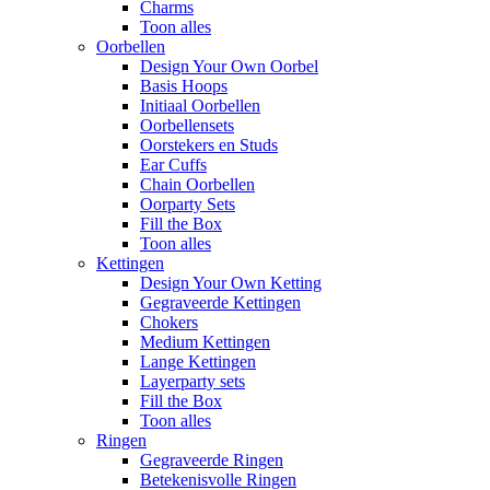
Charms
Toon alles
Oorbellen
Design Your Own Oorbel
Basis Hoops
Initiaal Oorbellen
Oorbellensets
Oorstekers en Studs
Ear Cuffs
Chain Oorbellen
Oorparty Sets
Fill the Box
Toon alles
Kettingen
Design Your Own Ketting
Gegraveerde Kettingen
Chokers
Medium Kettingen
Lange Kettingen
Layerparty sets
Fill the Box
Toon alles
Ringen
Gegraveerde Ringen
Betekenisvolle Ringen