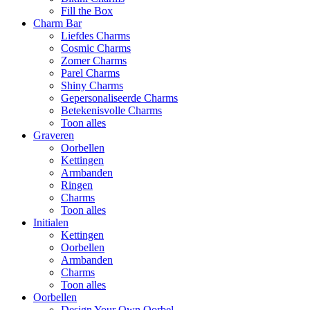
Fill the Box
Charm Bar
Liefdes Charms
Cosmic Charms
Zomer Charms
Parel Charms
Shiny Charms
Gepersonaliseerde Charms
Betekenisvolle Charms
Toon alles
Graveren
Oorbellen
Kettingen
Armbanden
Ringen
Charms
Toon alles
Initialen
Kettingen
Oorbellen
Armbanden
Charms
Toon alles
Oorbellen
Design Your Own Oorbel