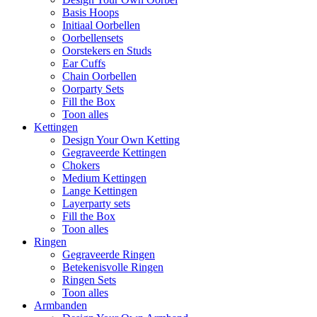
Basis Hoops
Initiaal Oorbellen
Oorbellensets
Oorstekers en Studs
Ear Cuffs
Chain Oorbellen
Oorparty Sets
Fill the Box
Toon alles
Kettingen
Design Your Own Ketting
Gegraveerde Kettingen
Chokers
Medium Kettingen
Lange Kettingen
Layerparty sets
Fill the Box
Toon alles
Ringen
Gegraveerde Ringen
Betekenisvolle Ringen
Ringen Sets
Toon alles
Armbanden