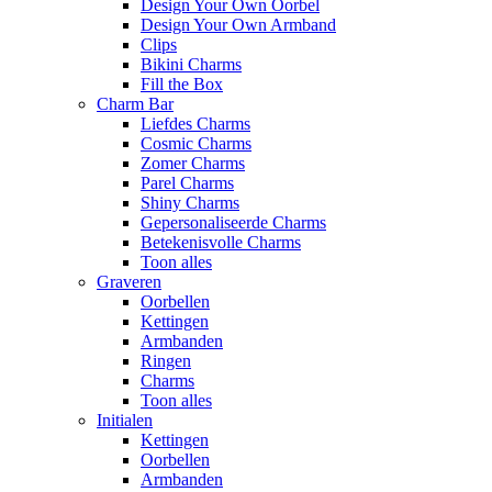
Design Your Own Oorbel
Design Your Own Armband
Clips
Bikini Charms
Fill the Box
Charm Bar
Liefdes Charms
Cosmic Charms
Zomer Charms
Parel Charms
Shiny Charms
Gepersonaliseerde Charms
Betekenisvolle Charms
Toon alles
Graveren
Oorbellen
Kettingen
Armbanden
Ringen
Charms
Toon alles
Initialen
Kettingen
Oorbellen
Armbanden